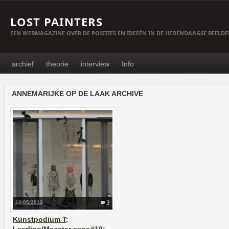
LOST PAINTERS
EEN WEBMAGAZINE OVER DE POSITIES EN IDEEËN IN DE HEDENDAAGSE BEELD
archief
theorie
interview
Info
ANNEMARIJKE OP DE LAAK ARCHIVE
18/05/2012
3
Kunstpodium T;