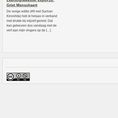
Leerling/Meester expo#10:
Griet Menschaert
De vorige editie (#9 met Suchan
Kinoshita) heb ik helaas in verband
met drukte bij mijzelf gemist. Dat
kan gebeuren dus vandaag met de
verf aan mijn vingers op de […]