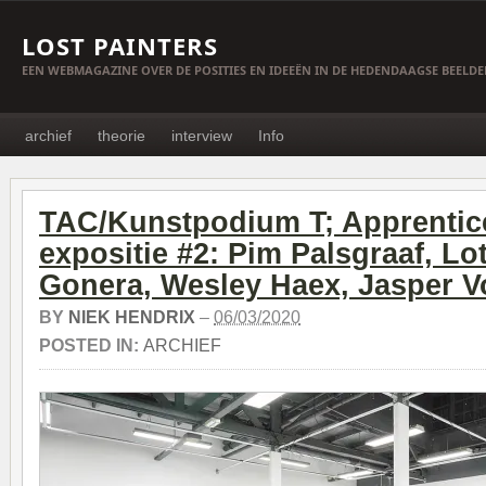
LOST PAINTERS
EEN WEBMAGAZINE OVER DE POSITIES EN IDEEËN IN DE HEDENDAAGSE BEELD
archief
theorie
interview
Info
TAC/Kunstpodium T; Apprentic
expositie #2: Pim Palsgraaf, Lot
Gonera, Wesley Haex, Jasper 
BY
NIEK HENDRIX
–
06/03/2020
POSTED IN:
ARCHIEF