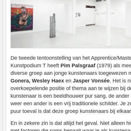
De tweede tentoonstelling van het Apprentice/Maste
Kunstpodium T heeft
Pim Palsgraaf
(1979) als me
diverse groep aan jonge kunstenaars toegewezen 
Gonera, Wesley Haex
en
Jasper Vonsée
. Het is 
overkoepelende positie of thema aan te wijzen bij 
kunstenaar is een beeldhouwer pur sang, de ander
weer een ander is een vrij traditionele schilder. Je
puur toeval is dat deze groep kunstenaars bij elkaa
En in zekere zin is dat altijd het geval. Niet alleen hi
met factoren die soms bepaalt waar je als kunstena