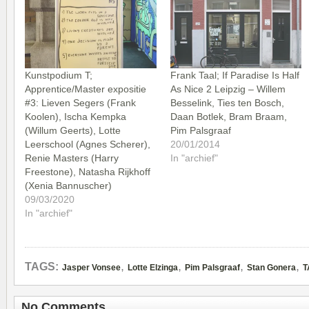
Kunstpodium T;
Frank Taal; If Paradise Is Half
Apprentice/Master expositie
As Nice 2 Leipzig – Willem
#3: Lieven Segers (Frank
Besselink, Ties ten Bosch,
Koolen), Ischa Kempka
Daan Botlek, Bram Braam,
(Willum Geerts), Lotte
Pim Palsgraaf
Leerschool (Agnes Scherer),
20/01/2014
Renie Masters (Harry
In "archief"
Freestone), Natasha Rijkhoff
(Xenia Bannuscher)
09/03/2020
In "archief"
,
,
,
,
TAGS:
Jasper Vonsee
Lotte Elzinga
Pim Palsgraaf
Stan Gonera
T
No Comments