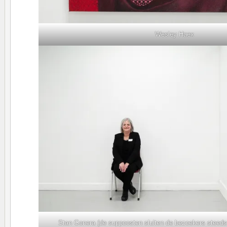
Wesley Haex
Stan Gonera (de suppoosten sluiten de bezoekers steeds 