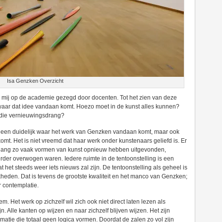
Isa Genzken Overzicht
k mij op de academie gezegd door docenten. Tot het zien van deze
 waar dat idee vandaan komt. Hoezo moet in de kunst alles kunnen?
n die vernieuwingsdrang?
leen duidelijk waar het werk van Genzken vandaan komt, maar ook
t. Het is niet vreemd dat haar werk onder kunstenaars geliefd is. Er
o lang zo vaak vormen van kunst opnieuw hebben uitgevonden,
rder overwogen waren. Iedere ruimte in de tentoonstelling is een
t het steeds weer iets nieuws zal zijn. De tentoonstelling als geheel is
heden. Dat is tevens de grootste kwaliteit en het manco van Genzken;
r contemplatie.
. Het werk op zichzelf wil zich ook niet direct laten lezen als
. Alle kanten op wijzen en naar zichzelf blijven wijzen. Het zijn
atie die totaal geen logica vormen. Doordat de zalen zo vol zijn