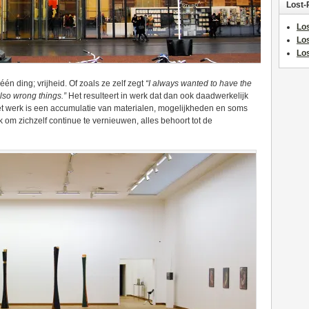
Lost-
Los
Lo
Los
én ding; vrijheid. Of zoals ze zelf zegt
“I always wanted to have the
also wrong things.”
Het resulteert in werk dat dan ook daadwerkelijk
Het werk is een accumulatie van materialen, mogelijkheden en soms
 om zichzelf continue te vernieuwen, alles behoort tot de