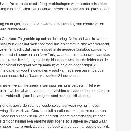
rijven. De chaos is creatief, legt verbindingen waar eerder misschien
ing van creativiteit. Dat is wat we zowel op kleine als op grote schaal
ang en mogelijkheden? Vanwaar die herkenning van creativiteit en
n een kunstenaar?
van Genzken. Ze groeide op net na de oorlog. Duitsland was in tweeën
land zelf. Alles dat rook naar fascisme en communisme was verdacht.
tie en ambacht, dat paste te goed in de geaarde kunstopvattingen of
nde kunststad gegeven aan New York, waar enorme gebouwen van glas
erika het kleine jongetje in de klas maar werd het de leider van de
en veelal integraal overgenomen; vrijheid en ogenschijnlijk
sme dat er uit voort is gekomen vraagt van iedereen om eindeloos
og een negen tot vijf baan, we werken 24 uur per dag.
sie, we zijn het nieuws van gisteren nu al vergeten. Het ene
er zijn we het al weer vergeten en vechten we voor de homorechten in
rs. Achteruit kijken is overigens sentimenteel, kitsch dus.
lijking is geworden van de westerse cultuur waar we nu in leven.
wing. Het werk van Genzken sluit naadloos aan bij onze cultuur en
, maar indirect ook in die van ons zelf. Iedere maatschappij krijgt de
deze tentoonstelling een enorme aanrader. Het is alleen de vraag waar
schappij naar brengt. Daarop heeft ook zij nog geen antwoord denk ik.