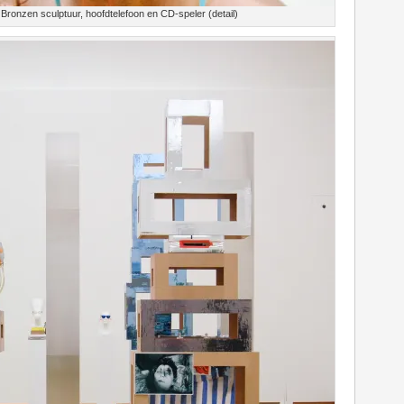
 Bronzen sculptuur, hoofdtelefoon en CD-speler (detail)