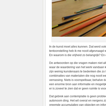
In de kunst moet alles kunnen. Dat werd oo
tentoonstelling heb ik me nooit afgevraagd
En waarom is die vrijheid zo belangrijk? E
De antwoorden op die vragen maken niet al
waar de waardering van het werk vandaan kom
zijn weinig kunstenaars te bedenken die z
combinaties van materialen die nog nooit ee
verrassing. Niets is voorspelbaar, behalve da
een enorme bron aan informatie en mogelijk
er is zoveel te zien dat er geen ruimte is voo
Dat gebrek aan contemplatie is geen probleem
autonoom ding. Het wil overal en nergens zijn
vreemde accumulaties van objecten en inform