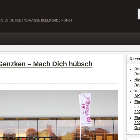
EËN IN DE HEDENDAAGSE BEELDENDE KUNST
Recen
 Genzken – Mach Dich hübsch‎
Ro
Ro
Ni
De
kun
AK
Ei
op
20
Ei
20
Gr