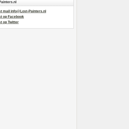
Painters.nl
t mail info@Lost-Painters.nl
st op Facebook
t op Twitter