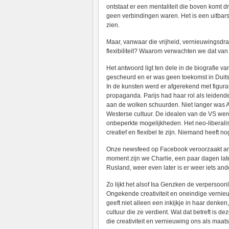
ontstaat er een mentaliteit die boven komt d
geen verbindingen waren. Het is een uitbarst
zien.
Maar, vanwaar die vrijheid, vernieuwingsdr
flexibiliteit? Waarom verwachten we dat va
Het antwoord ligt ten dele in de biografie 
gescheurd en er was geen toekomst in Duits
In de kunsten werd er afgerekend met figura
propaganda. Parijs had haar rol als leide
aan de wolken schuurden. Niet langer was Am
Westerse cultuur. De idealen van de VS werd
onbeperkte mogelijkheden. Het neo-liberali
creatief en flexibel te zijn. Niemand heeft n
Onze newsfeed op Facebook veroorzaakt amne
moment zijn we Charlie, een paar dagen lat
Rusland, weer even later is er weer iets ande
Zo lijkt het alsof Isa Genzken de verpersoon
Ongekende creativiteit en oneindige vernieu
geeft niet alleen een inkijkje in haar denken
cultuur die ze verdient. Wat dat betreft is 
die creativiteit en vernieuwing ons als maat