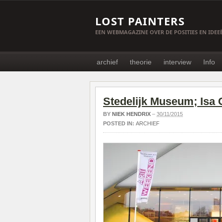
LOST PAINTERS
EEN WEBMAGAZINE OVER DE POSITIES EN IDE
archief
theorie
interview
Info
Stedelijk Museum; Isa
BY
NIEK HENDRIX
–
30/11/2015
POSTED IN:
ARCHIEF