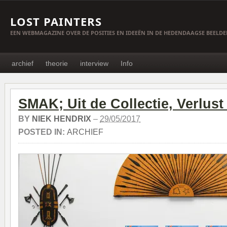
LOST PAINTERS
EEN WEBMAGAZINE OVER DE POSITIES EN IDEEËN IN DE HEDENDAAGSE BEELD
archief
theorie
interview
Info
SMAK; Uit de Collectie, Verlust 
BY
NIEK HENDRIX
–
29/05/2017
POSTED IN:
ARCHIEF