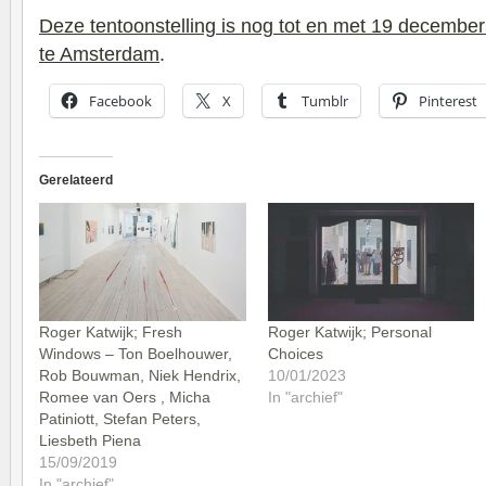
Deze tentoonstelling is nog tot en met 19 december 
te Amsterdam
.
Facebook
X
Tumblr
Pinterest
Gerelateerd
Roger Katwijk; Fresh
Roger Katwijk; Personal
Windows – Ton Boelhouwer,
Choices
Rob Bouwman, Niek Hendrix,
10/01/2023
Romee van Oers , Micha
In "archief"
Patiniott, Stefan Peters,
Liesbeth Piena
15/09/2019
In "archief"