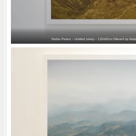
Stefan Peters – Untitled (vista) – 120x00cm Olieverf op bl