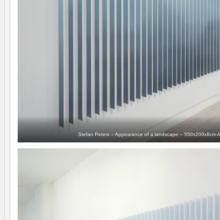
Stefan Peters – Appearance of a landscape – 550x200x8cm Ac