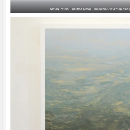
Stefan Peters – Untitled (vista) – 80x60cm Olieverf op bla