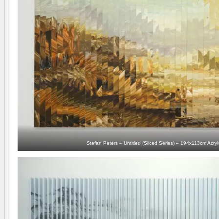
Stefan Peters – Untitled (Sliced Series) – 194x113cm Acryl