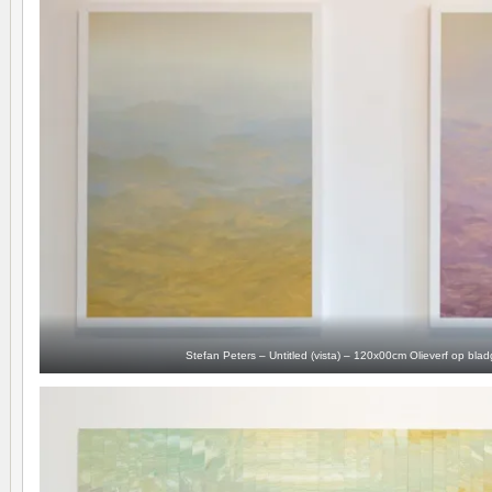
Stefan Peters – Untitled (vista) – 120x00cm Olieverf op bl