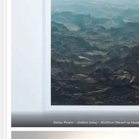
Stefan Peters – Untitled (vista) – 80x60cm Olieverf op bla