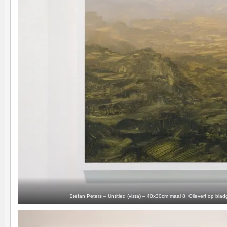
Stefan Peters – Untitled (vista) – 40x30cm maal 8, Olieverf op blad