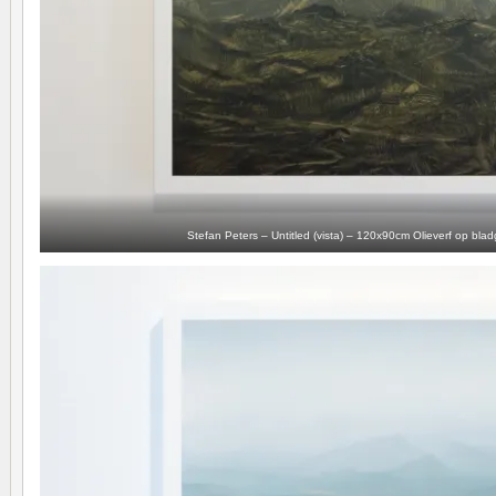
Stefan Peters – Untitled (vista) – 120x90cm Olieverf op bl