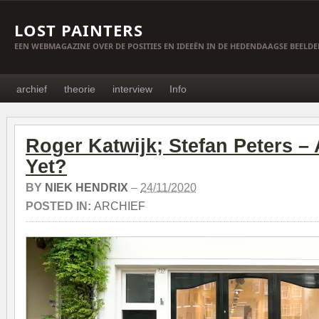
LOST PAINTERS
EEN WEBMAGAZINE OVER DE POSITIES EN IDEEËN IN DE HEDENDAAGSE BEELD
archief
theorie
interview
Info
Roger Katwijk; Stefan Peters –
Yet?
BY
NIEK HENDRIX
–
24/11/2020
POSTED IN:
ARCHIEF