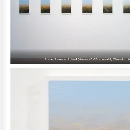
Stefan Peters – Untitled (vista) – 40x30cm maal 8, Olieverf op