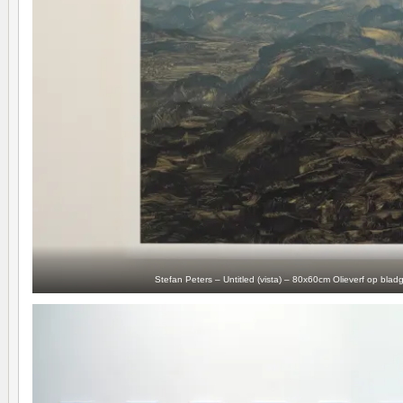
Stefan Peters – Untitled (vista) – 80x60cm Olieverf op bla