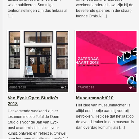
wilde publiceren. Sommige
weekend andere shows zijn bij de
tentoonstellingen zijn dus helaas al
betreffende galeries in die straat)
[…]
toonde Ornis A […]
08/03/2018
2
07/03/2018
1
Van Eyck Open Studio’s
Museumnacht010
2018
Het idee van museumnachten is
altijd een beetje aan mij voorbij
Het komende weekend zijn er
getrokken. Het idee dat het laat op
tesamen met de Tefaf de Open
de avond leuker in een museum is
Studio’s voor de Jan van Eyck,
dan overdag komt mij als […]
post-academisch instituut voor
kunst, ontwerp en reflectie. Oftewel,