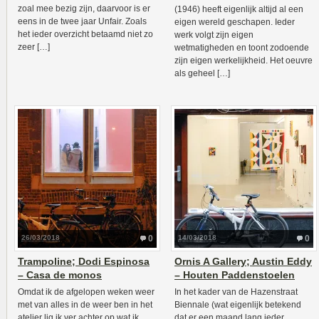
zoal mee bezig zijn, daarvoor is er
(1946) heeft eigenlijk altijd al een
eens in de twee jaar Unfair. Zoals
eigen wereld geschapen. Ieder
het ieder overzicht betaamd niet zo
werk volgt zijn eigen
zeer […]
wetmatigheden en toont zodoende
zijn eigen werkelijkheid. Het oeuvre
als geheel […]
26/03/2018
0
14/03/2018
0
Trampoline; Dodi Espinosa
Ornis A Gallery; Austin Eddy
– Casa de monos
– Houten Paddenstoelen
Omdat ik de afgelopen weken weer
In het kader van de Hazenstraat
met van alles in de weer ben in het
Biennale (wat eigenlijk betekend
atelier lig ik ver achter op wat ik
dat er een maand lang ieder