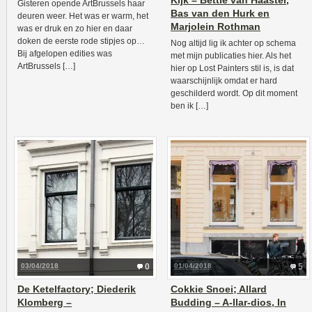
Kijk – Bettie van Haaster,
Gisteren opende ArtBrussels haar
Bas van den Hurk en
deuren weer. Het was er warm, het
Marjolein Rothman
was er druk en zo hier en daar
doken de eerste rode stipjes op…
Nog altijd lig ik achter op schema
Bij afgelopen edities was
met mijn publicaties hier. Als het
ArtBrussels […]
hier op Lost Painters stil is, is dat
waarschijnlijk omdat er hard
geschilderd wordt. Op dit moment
ben ik […]
03/04/2018
0
01/04/2018
5
De Ketelfactory; Diederik
Cokkie Snoei; Allard
Klomberg –
Budding – A-llar-dios, In