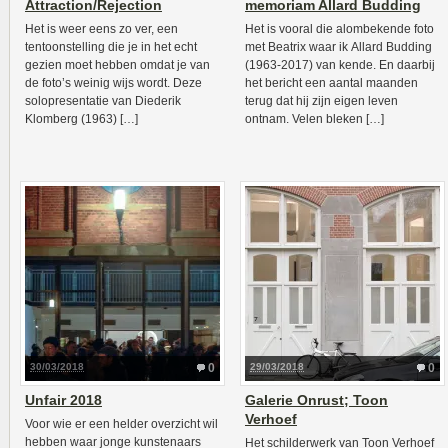
Attraction/Rejection
memoriam Allard Budding
Het is weer eens zo ver, een
Het is vooral die alombekende foto
tentoonstelling die je in het echt
met Beatrix waar ik Allard Budding
gezien moet hebben omdat je van
(1963-2017) van kende. En daarbij
de foto’s weinig wijs wordt. Deze
het bericht een aantal maanden
solopresentatie van Diederik
terug dat hij zijn eigen leven
Klomberg (1963) […]
ontnam. Velen bleken […]
30/03/2018
0
29/03/2018
0
Unfair 2018
Galerie Onrust; Toon
Verhoef
Voor wie er een helder overzicht wil
hebben waar jonge kunstenaars
Het schilderwerk van Toon Verhoef