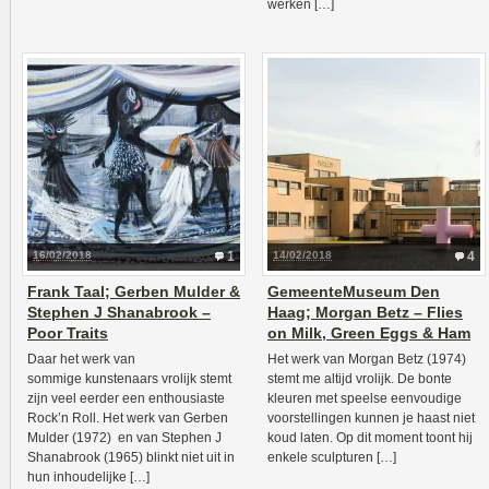
werken […]
16/02/2018
1
14/02/2018
4
Frank Taal; Gerben Mulder &
GemeenteMuseum Den
Stephen J Shanabrook –
Haag; Morgan Betz – Flies
Poor Traits
on Milk, Green Eggs & Ham
Daar het werk van
Het werk van Morgan Betz (1974)
sommige kunstenaars vrolijk stemt
stemt me altijd vrolijk. De bonte
zijn veel eerder een enthousiaste
kleuren met speelse eenvoudige
Rock’n Roll. Het werk van Gerben
voorstellingen kunnen je haast niet
Mulder (1972) en van Stephen J
koud laten. Op dit moment toont hij
Shanabrook (1965) blinkt niet uit in
enkele sculpturen […]
hun inhoudelijke […]