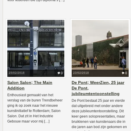
voor iedereen die zijn diploma’s […]
25/02/2018
0
23/02/2018
0
Salon Salon; The Main
De Pont; WeerZien, 25 jaar
Addition
De Pont,
jubileumtentoonstelling
Enthousiast gemaakt van het
verslag van de buren Trendbeheer
De Pont bestaat 25 jaar en vierde
ging ik op zoek naar het nieuwe
dat uitgebreid met onder andere
kunstinitiatief te Rotterdam; Salon
deze jubileumtentoonstelling. Dit
Salon. Dat zit in Het Industrie
keer geen solopresentaties, maar
Gebouw maar voor mij […]
bruiklenen van kunstenaars die in
die jaren aan bod zijn gekomen en