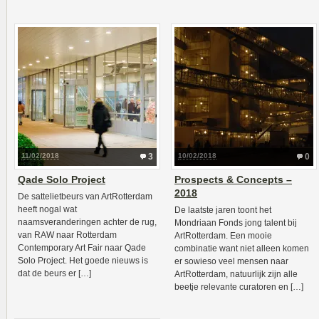
11/02/2018
3
10/02/2018
0
Qade Solo Project
Prospects & Concepts –
2018
De sattelietbeurs van ArtRotterdam
heeft nogal wat
De laatste jaren toont het
naamsveranderingen achter de rug,
Mondriaan Fonds jong talent bij
van RAW naar Rotterdam
ArtRotterdam. Een mooie
Contemporary Art Fair naar Qade
combinatie want niet alleen komen
Solo Project. Het goede nieuws is
er sowieso veel mensen naar
dat de beurs er […]
ArtRotterdam, natuurlijk zijn alle
beetje relevante curatoren en […]