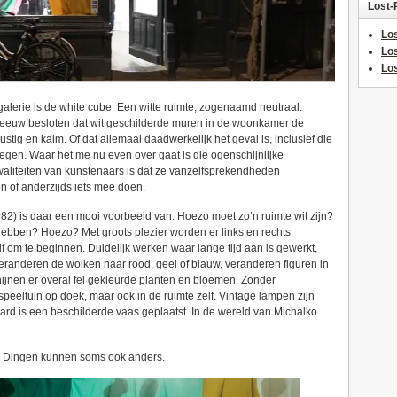
Lost-
Los
Lo
Los
alerie is de white cube. Een witte ruimte, zogenaamd neutraal.
e eeuw besloten dat wit geschilderde muren in de woonkamer de
 rustig en kalm. Of dat allemaal daadwerkelijk het geval is, inclusief die
wegen. Waar het me nu even over gaat is die ogenschijnlijke
aliteiten van kunstenaars is dat ze vanzelfsprekendheden
n of anderzijds iets mee doen.
82) is daar een mooi voorbeeld van. Hoezo moet zo’n ruimte wit zijn?
hebben? Hoezo? Met groots plezier worden er links en rechts
lf om te beginnen. Duidelijk werken waar lange tijd aan is gewerkt,
 veranderen de wolken naar rood, geel of blauw, veranderen figuren in
hijnen er overal fel gekleurde planten en bloemen. Zonder
speeltuin op doek, maar ook in de ruimte zelf. Vintage lampen zijn
haard is een beschilderde vaas geplaatst. In de wereld van Michalko
af. Dingen kunnen soms ook anders.