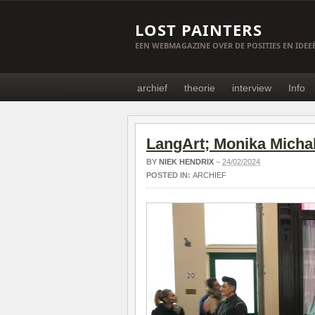
LOST PAINTERS
EEN WEBMAGAZINE OVER DE POSITIES EN IDE
archief
theorie
interview
Info
LangArt; Monika Micha
BY
NIEK HENDRIX
–
24/02/2024
POSTED IN:
ARCHIEF