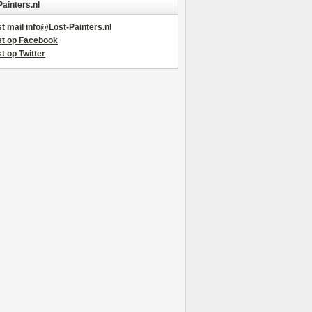
Painters.nl
t mail info@Lost-Painters.nl
st op Facebook
t op Twitter