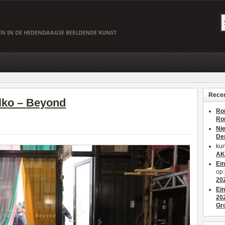
EËN IN DE HEDENDAAGSE BEELDENDE KUNST
Recen
lko – Beyond
Ro
Ro
Ni
De
kun
AK
Ei
op
20
Ei
20
Gr