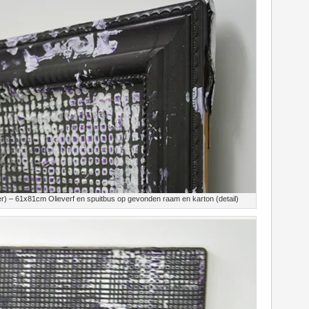
er) – 61x81cm Olieverf en spuitbus op gevonden raam en karton (detail)