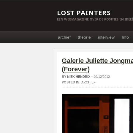
LOST PAINTERS
EEN WEBMAGAZINE OVER DE POSITIES EN IDE
archief
theorie
interview
Info
Galerie Juliette Jongm
(Forever)
BY
NIEK HENDRIX
–
09/12/2012
POSTED IN:
ARCHIEF