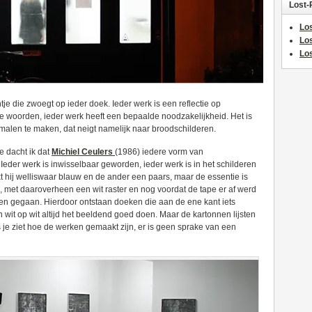
Lost-
Los
Lo
Los
je die zwoegt op ieder doek. Ieder werk is een reflectie op
re woorden, ieder werk heeft een bepaalde noodzakelijkheid. Het is
alen te maken, dat neigt namelijk naar broodschilderen.
e dacht ik dat
Michiel Ceulers
(1986) iedere vorm van
 Ieder werk is inwisselbaar geworden, ieder werk is in het schilderen
kt hij welliswaar blauw en de ander een paars, maar de essentie is
k, met daaroverheen een wit raster en nog voordat de tape er af werd
en gegaan. Hierdoor ontstaan doeken die aan de ene kant iets
it op wit altijd het beeldend goed doen. Maar de kartonnen lijsten
je ziet hoe de werken gemaakt zijn, er is geen sprake van een