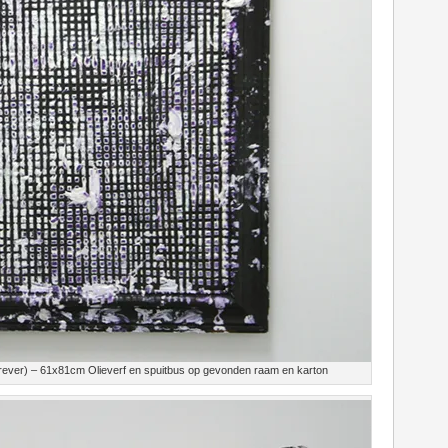
orever) – 61x81cm Olieverf en spuitbus op gevonden raam en karton