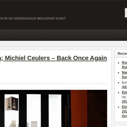
EËN IN DE HEDENDAAGSE BEELDENDE KUNST
Recen
a; Michiel Ceulers – Back Once Again
Ro
Ro
Ni
De
kun
AK
Ei
op
20
Ei
20
Gr