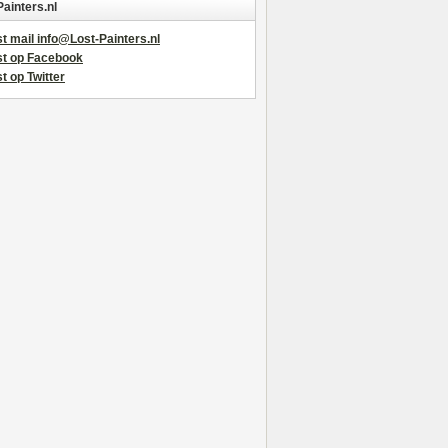
Painters.nl
t mail info@Lost-Painters.nl
st op Facebook
t op Twitter