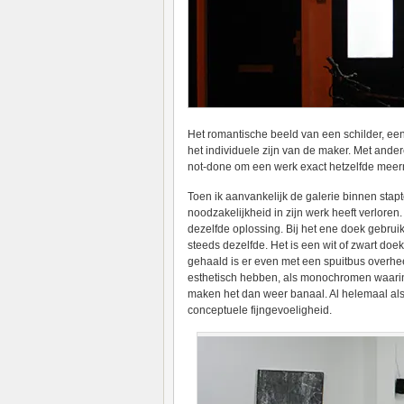
Het romantische beeld van een schilder, eent
het individuele zijn van de maker. Met ande
not-done om een werk exact hetzelfde meerm
Toen ik aanvankelijk de galerie binnen stapt
noodzakelijkheid in zijn werk heeft verloren.
dezelfde oplossing. Bij het ene doek gebrui
steeds dezelfde. Het is een wit of zwart doe
gehaald is er even met een spuitbus overhe
esthetisch hebben, als monochromen waarin w
maken het dan weer banaal. Al helemaal als 
conceptuele fijngevoeligheid.