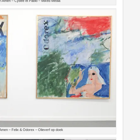
 Amen – Cybee et Pablo – Mixed Media
men – Felix & Odorex – Olieverf op doek