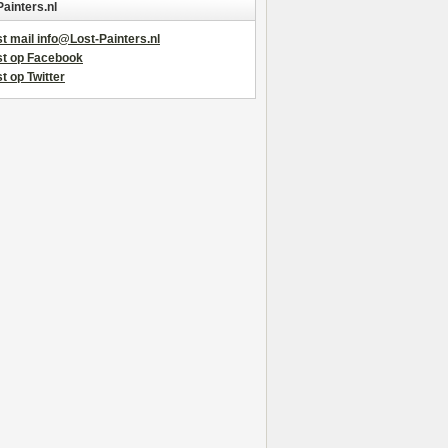
Painters.nl
t mail info@Lost-Painters.nl
st op Facebook
t op Twitter