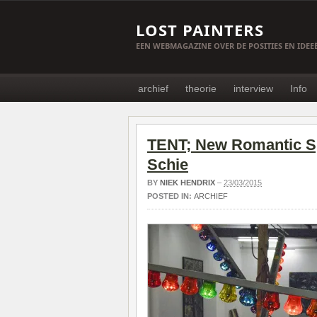
LOST PAINTERS
EEN WEBMAGAZINE OVER DE POSITIES EN IDE
archief
theorie
interview
Info
TENT; New Romantic Sp
Schie
BY
NIEK HENDRIX
–
23/03/2015
POSTED IN:
ARCHIEF