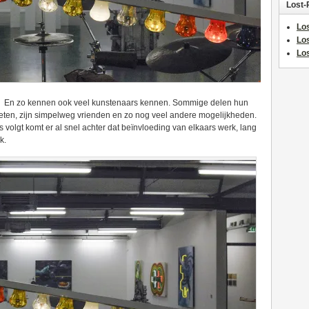
Lost-
Los
Lo
Los
d. En zo kennen ook veel kunstenaars kennen. Sommige delen hun
eten, zijn simpelweg vrienden en zo nog veel andere mogelijkheden.
volgt komt er al snel achter dat beïnvloeding van elkaars werk, lang
k.