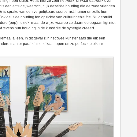
lling heen sluipt. Het is niet zo zeer het werk, of waar dat werk over
is een attitude, waarschijnlijk dezelfde houding die de twee vrienden
Er is sprake van een vergelijkbare soort ernst, humor en zelfs hun
Ook de is de houding ten opzichte van cultuur hetzelfde. Nu gebruikt
dere (pop)muziek, maar de wijze waarop ze daarmee opgaan ligt niet
t tevens hun houding in de kunst die de synergie creeert.
elemaal alleen. In dit geval zijn het twee kunstenaars die elk een
dere manier parallel met elkaar lopen en zo perfect op elkaar