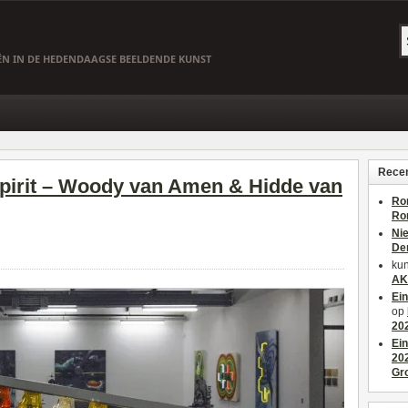
EËN IN DE HEDENDAAGSE BEELDENDE KUNST
Recen
irit – Woody van Amen & Hidde van
Ro
Ro
Ni
De
kun
AK
Ei
op
20
Ei
20
Gr