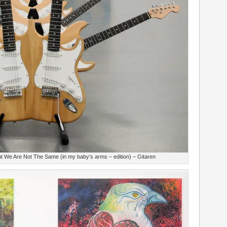
 We Are Not The Same (in my baby’s arms – edition) – Gitaren