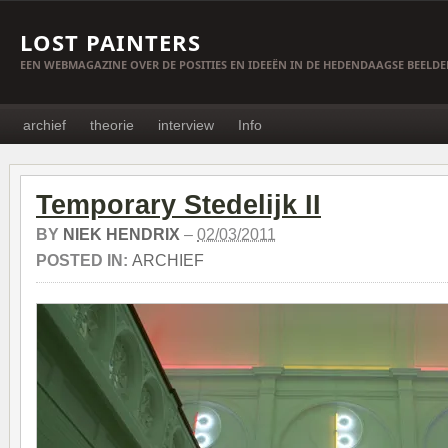
LOST PAINTERS
EEN WEBMAGAZINE OVER DE POSITIES EN IDEEËN IN DE HEDENDAAGSE BEELD
archief
theorie
interview
Info
Temporary Stedelijk II
BY
NIEK HENDRIX
–
02/03/2011
POSTED IN:
ARCHIEF