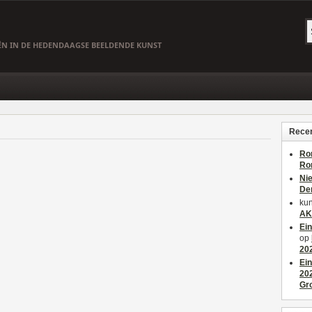
EËN IN DE HEDENDAAGSE BEELDENDE KUNST
Recen
Ro
Ro
Ni
De
kun
AK
Ei
op
20
Ei
20
Gr