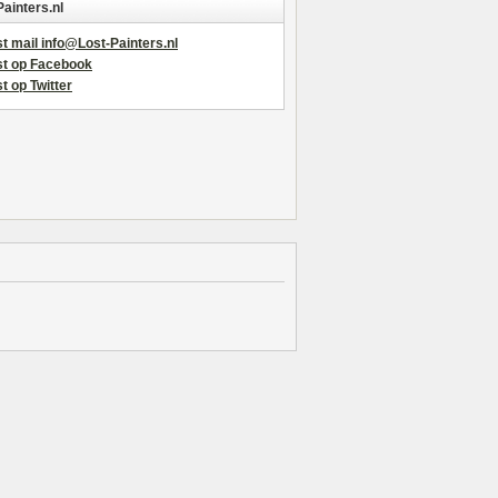
Painters.nl
t mail info@Lost-Painters.nl
st op Facebook
t op Twitter