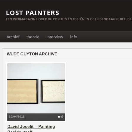
LOST PAINTERS
EEN WEBMAGAZINE OVER DE POSITIES EN IDEEËN IN DE HEDENDAAGSE BEELD
archief
theorie
interview
Info
WUDE GUYTON ARCHIVE
10/04/2011
0
David Joselit – Painting