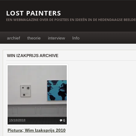
LOST PAINTERS
EEN WEBMAGAZINE OVER DE POSITIES EN IDEEËN IN DE HEDENDAAGSE BEELD
archief
theorie
interview
Info
WIN IZAKPRIJS ARCHIVE
15/10/2010
6
Pictura; Wim Izaksprijs 2010