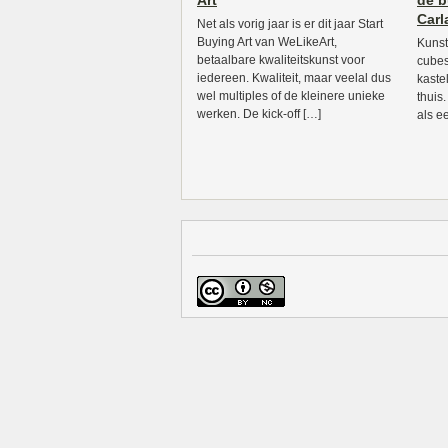
Art
de b
Carl
Net als vorig jaar is er dit jaar Start
Buying Art van WeLikeArt,
Kunst 
betaalbare kwaliteitskunst voor
cubes,
iedereen. Kwaliteit, maar veelal dus
kaste
wel multiples of de kleinere unieke
thuis.
werken. De kick-off […]
als e