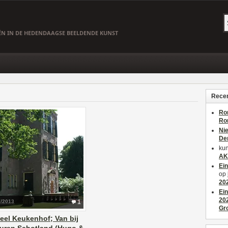
EËN IN DE HEDENDAAGSE BEELDENDE KUNST
Recen
Ro
Ro
Ni
De
kun
AK
Ei
op
20
Ei
20
7/2013
1
Gr
eel Keukenhof; Van bij