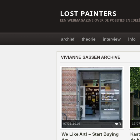
LOST PAINTERS
EEN WEBMAGAZINE OVER DE POSITIES EN IDE
archief
theorie
interview
Info
VIVIANNE SASSEN ARCHIVE
07/09/2014
3
17/0
We Like Art! – Start Buying
Kast