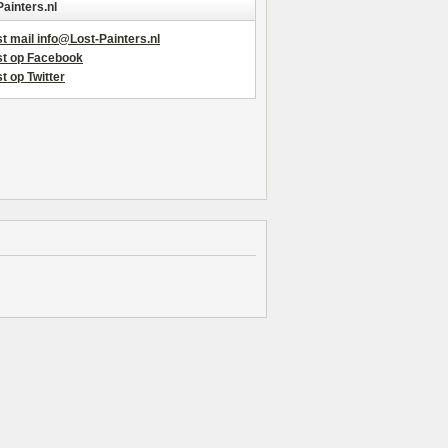
Painters.nl
t mail info@Lost-Painters.nl
st op Facebook
t op Twitter