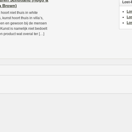
uren Schotland (Hugo &
Lost-
a Brown)
Los
hoort niet thuis in white
Lo
 kunst hoort thuis in villa’s,
Los
len en gewoon bij de mensen
 Kunst is namelijk niet bedoelt
en product wat overal ter […]