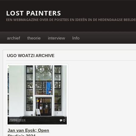
LOST PAINTERS
EEN WEBMAGAZINE OVER DE POSITIES EN IDEEËN IN DE HEDENDAAGSE BEELD
archief
theorie
interview
Info
UGO WOATZI ARCHIVE
23/06/2024
0
Jan van Eyck; Open