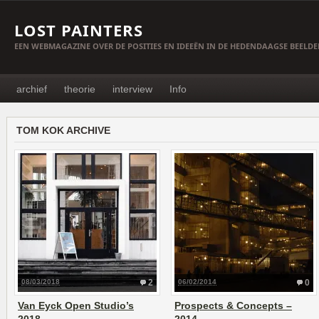
LOST PAINTERS
EEN WEBMAGAZINE OVER DE POSITIES EN IDEEËN IN DE HEDENDAAGSE BEELD
archief
theorie
interview
Info
TOM KOK ARCHIVE
08/03/2018
2
06/02/2014
0
Van Eyck Open Studio’s
Prospects & Concepts –