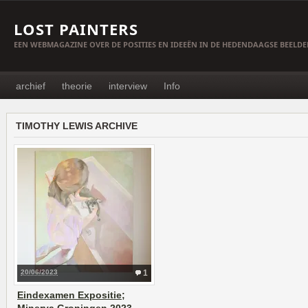
LOST PAINTERS
EEN WEBMAGAZINE OVER DE POSITIES EN IDEEËN IN DE HEDENDAAGSE BEELD
archief
theorie
interview
Info
TIMOTHY LEWIS ARCHIVE
20/06/2023
1
Eindexamen Expositie;