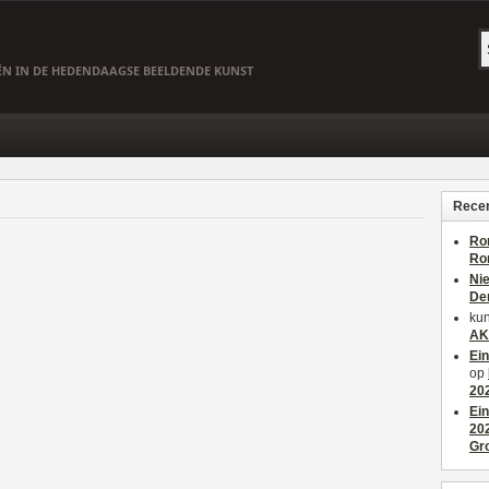
EËN IN DE HEDENDAAGSE BEELDENDE KUNST
Recen
Ro
Ro
Ni
De
kun
AK
Ei
op
20
Ei
20
Gr