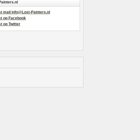
Painters.nl
t mail info@Lost-Painters.nl
st op Facebook
t op Twitter