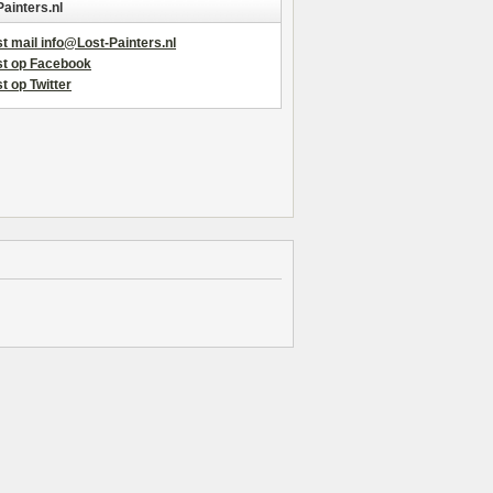
Painters.nl
t mail info@Lost-Painters.nl
st op Facebook
t op Twitter