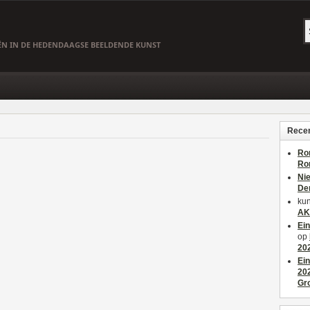
EËN IN DE HEDENDAAGSE BEELDENDE KUNST
Recen
Ro
Ro
Ni
De
kun
AK
Ei
op
20
Ei
20
Gr