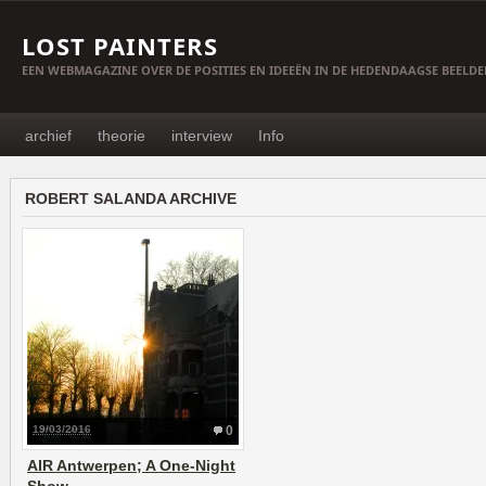
LOST PAINTERS
EEN WEBMAGAZINE OVER DE POSITIES EN IDEEËN IN DE HEDENDAAGSE BEELD
archief
theorie
interview
Info
ROBERT SALANDA ARCHIVE
19/03/2016
0
AIR Antwerpen; A One-Night