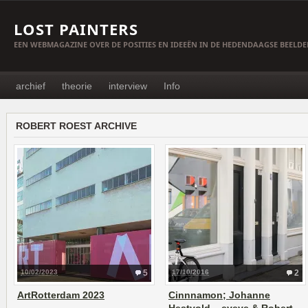
LOST PAINTERS
EEN WEBMAGAZINE OVER DE POSITIES EN IDEEËN IN DE HEDENDAAGSE BEELD
archief
theorie
interview
Info
ROBERT ROEST ARCHIVE
10/02/2023
5
17/10/2016
2
ArtRotterdam 2023
Cinnnamon; Johanne