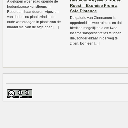
Hestvold – eyeye & Robert
Afgelopen woensdag opende de
Roest – Exorcise From a
hedendaagse kunstbeurs in
Safe Distance
Rotterdam haar deuren. Afgezien
van dat het nu plaats vind in de
De galerie van Cinnnamon is
oude winterdagen in plaats van de
opgedeeld in twee ruimtes en dat
maand mei van de afgelopen […]
biedt de mogelijkheid om twee
intieme solopresentaties te tonen
die, zonder elkaar in de weg te
zitten, toch een […]