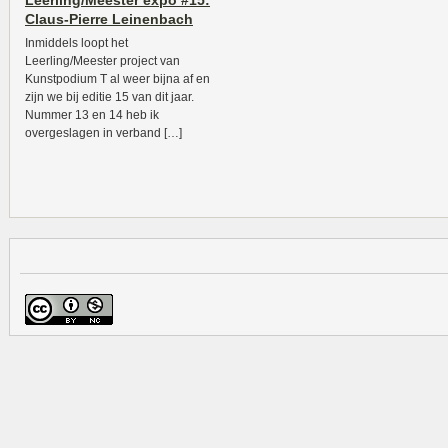
Leerling/Meester expo #15:
Claus-Pierre Leinenbach
Inmiddels loopt het
Leerling/Meester project van
Kunstpodium T al weer bijna af en
zijn we bij editie 15 van dit jaar.
Nummer 13 en 14 heb ik
overgeslagen in verband […]