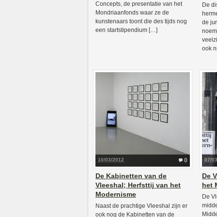
Concepts, de presentatie van het
De di
Mondriaanfonds waar ze de
herme
kunstenaars toont die des tijds nog
de ju
een startstipendium […]
noeme
veelz
ook ni
10/03/2012
0
07/0
De Kabinetten van de
De V
Vleeshal; Herfsttij van het
het
Modernisme
De Vl
midde
Naast de prachtige Vleeshal zijn er
Midde
ook nog de Kabinetten van de