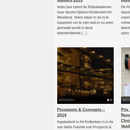
Ateliers 2019
Atel
Ieder jaar opent de Rijksakademie
De Ri
haar deuren tijdens Amsterdam Art
reput
Weekend. Velen staan in de rij te
exper
trappelen om te zien wat er nu weer
crème
gemaakt wordt in deze
talen
talentenfabriek […]
open 
06/02/2014
0
15/1
Prospects & Concepts –
Prix
2014
Rem
Chri
Ingekaderd in Art Rotterdam is in de
Vasi
van Nelle Fabriek ook Prospects &