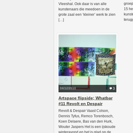
groep
Vleeshal. Ook daar is van alle
15 h
kunstenaars die meedoen in de
kunst
grote zaal een ‘kleiner’ werk te zien
terug
[…]
04/12/2010
3
Artspace flipside; Whatbar
#11 Revolt en Despair
Revolt & Despair Vaast Colson,
Dennis Tyfus, Remco Torenbosch,
Koen Delaere, Bas van den Hurk,
Wouter Jaspers Het is een ijskoude
winteravond en het is glad op de