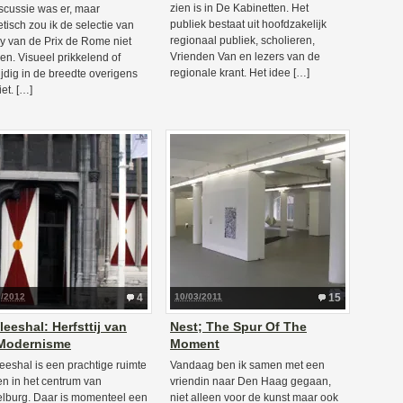
zien is in De Kabinetten. Het
scussie was er, maar
publiek bestaat uit hoofdzakelijk
tisch zou ik de selectie van
regionaal publiek, scholieren,
ry van de Prix de Rome niet
Vrienden Van en lezers van de
n. Visueel prikkelend of
regionale krant. Het idee […]
ijdig in de breedte overigens
et. […]
3/2012
4
10/03/2011
15
leeshal: Herfsttij van
Nest; The Spur Of The
 Modernisme
Moment
eeshal is een prachtige ruimte
Vandaag ben ik samen met een
n in het centrum van
vriendin naar Den Haag gegaan,
lburg. Daar is momenteel een
niet alleen voor de kunst maar ook