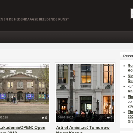
EËN IN DE HEDENDAAGSE BEELDENDE KUNST
Recen
Ro
Ro
Ni
De
kun
AK
Ei
op
20
Ei
20
1/2018
0
06/06/2015
0
Gr
ksakademieOPEN; Open
Arti et Amicitae; Tomorrow