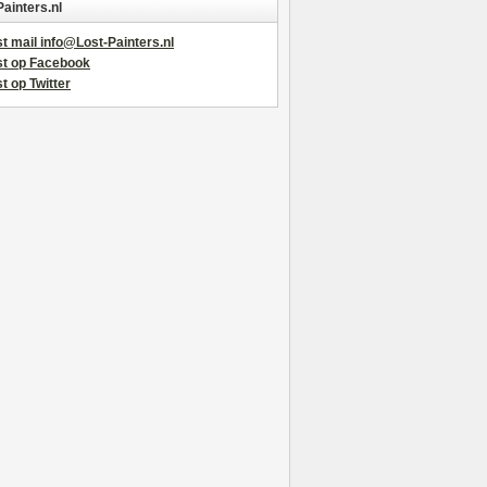
Painters.nl
t mail info@Lost-Painters.nl
st op Facebook
t op Twitter