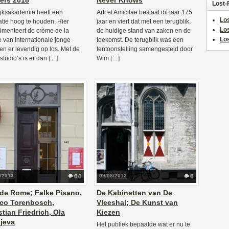
iers 2018
Never Knows
Lost-
jksakademie heeft een
Arti et Amicitae bestaat dit jaar 175
Los
atie hoog te houden. Hier
jaar en viert dat met een terugblik,
Lo
imenteert de crème de la
de huidige stand van zaken en de
Los
 van internationale jonge
toekomst. De terugblik was een
ten er levendig op los. Met de
tentoonstelling samengesteld door
studio’s is er dan […]
Wim […]
1/2013
64
09/08/2012
6
 de Rome; Falke Pisano,
De Kabinetten van De
co Torenbosch,
Vleeshal; De Kunst van
stian Friedrich, Ola
Kiezen
ljeva
Het publiek bepaalde wat er nu te