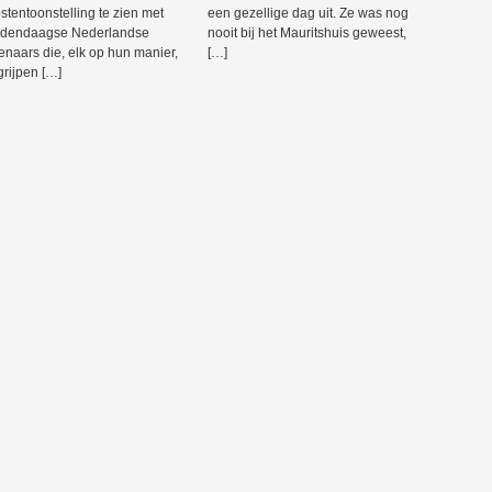
stentoonstelling te zien met
een gezellige dag uit. Ze was nog
edendaagse Nederlandse
nooit bij het Mauritshuis geweest,
enaars die, elk op hun manier,
[…]
grijpen […]