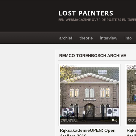
LOST PAINTERS
EEN WEBMAGAZINE OVER DE POSITIES EN IDE
archief
theorie
interview
Info
REMCO TORENBOSCH ARCHIVE
20/11/2019
0
20/1
RijksakademieOPEN; Open
Rij