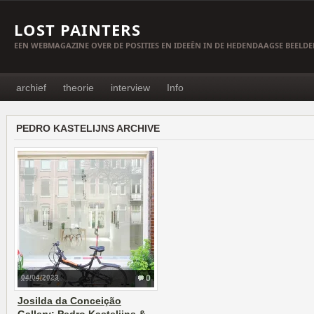
LOST PAINTERS
EEN WEBMAGAZINE OVER DE POSITIES EN IDEEËN IN DE HEDENDAAGSE BEELD
archief
theorie
interview
Info
PEDRO KASTELIJNS ARCHIVE
04/04/2023
0
Josilda da Conceição