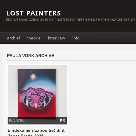
LOST PAINTERS
EEN WEBMAGAZINE OVER DE POSITIES EN IDEEËN IN DE HEDENDAAGSE BEELD
archief
theorie
interview
Info
PAULA VONK ARCHIVE
07/07/2025
0
Eindexamen Expositie; Sint