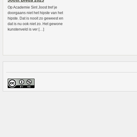
Joost Breda 2025
Op Academie Sint Joost tref je
doorgaans niet het hipste van het
hipste. Dat is nooit zo geweest en
dat is nu ook niet zo. Het gewone
kunstenveld is ver […]