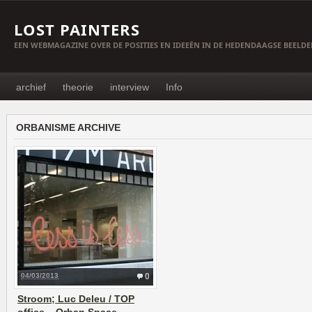
LOST PAINTERS
EEN WEBMAGAZINE OVER DE POSITIES EN IDEEËN IN DE HEDENDAAGSE BEELD
archief
theorie
interview
Info
ORBANISME ARCHIVE
04/03/2013
0
Stroom; Luc Deleu / TOP