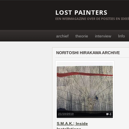
LOST PAINTERS
EEN WEBMAGAZINE OVER DE POSITIES EN IDE
archief
theorie
interview
Info
NORITOSHI HIRAKAWA ARCHIVE
21/10/2010
4
S.M.A.K.; Inside