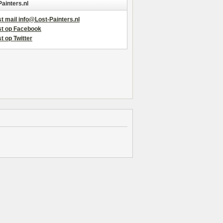
Painters.nl
t mail info@Lost-Painters.nl
st op Facebook
t op Twitter