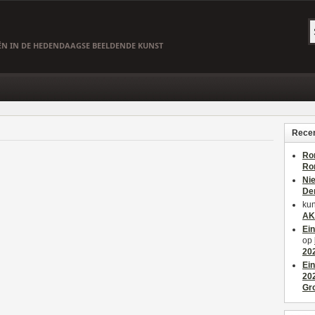
EËN IN DE HEDENDAAGSE BEELDENDE KUNST
Recen
Ro
Ro
Ni
De
kun
AK
Ei
op
20
Ei
20
Gr