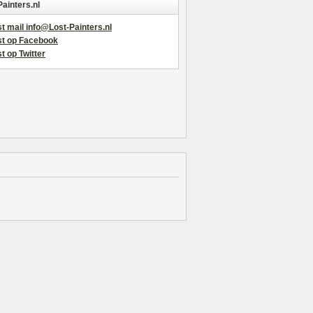
Painters.nl
t mail info@Lost-Painters.nl
st op Facebook
t op Twitter