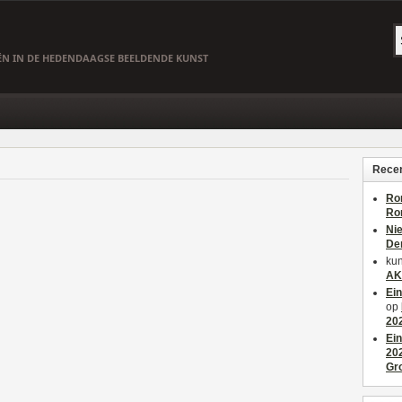
EËN IN DE HEDENDAAGSE BEELDENDE KUNST
Recen
Ro
Ro
Ni
De
kun
AK
Ei
op
20
Ei
20
Gr