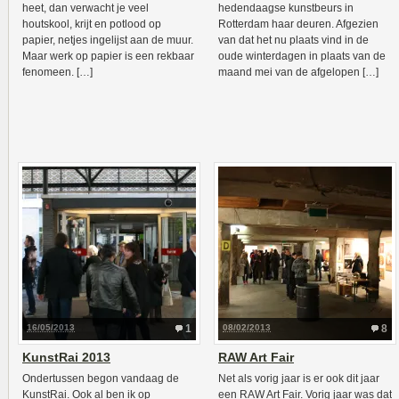
heet, dan verwacht je veel
hedendaagse kunstbeurs in
houtskool, krijt en potlood op
Rotterdam haar deuren. Afgezien
papier, netjes ingelijst aan de muur.
van dat het nu plaats vind in de
Maar werk op papier is een rekbaar
oude winterdagen in plaats van de
fenomeen. […]
maand mei van de afgelopen […]
16/05/2013
1
08/02/2013
8
KunstRai 2013
RAW Art Fair
Ondertussen begon vandaag de
Net als vorig jaar is er ook dit jaar
KunstRai. Ook al ben ik op
een RAW Art Fair. Vorig jaar was dat