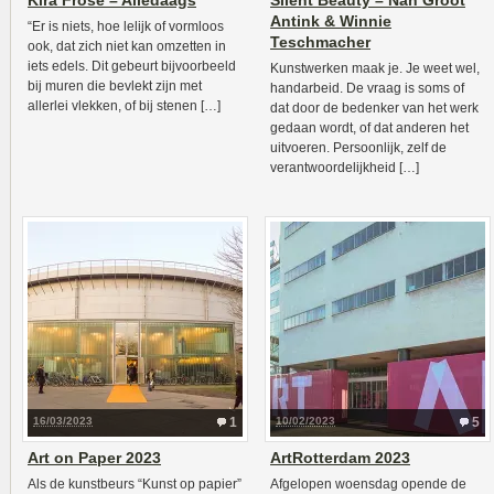
Kira Fröse – Alledaags
Silent Beauty – Nan Groot
Antink & Winnie
“Er is niets, hoe lelijk of vormloos
Teschmacher
ook, dat zich niet kan omzetten in
iets edels. Dit gebeurt bijvoorbeeld
Kunstwerken maak je. Je weet wel,
bij muren die bevlekt zijn met
handarbeid. De vraag is soms of
allerlei vlekken, of bij stenen […]
dat door de bedenker van het werk
gedaan wordt, of dat anderen het
uitvoeren. Persoonlijk, zelf de
verantwoordelijkheid […]
16/03/2023
1
10/02/2023
5
Art on Paper 2023
ArtRotterdam 2023
Als de kunstbeurs “Kunst op papier”
Afgelopen woensdag opende de