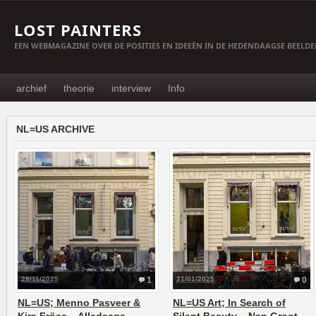
LOST PAINTERS
EEN WEBMAGAZINE OVER DE POSITIES EN IDEEËN IN DE HEDENDAAGSE BEELD
archief
theorie
interview
Info
NL=US ARCHIVE
28/11/2025
1
21/01/2025
0
NL=US; Menno Pasveer &
NL=US Art; In Search of