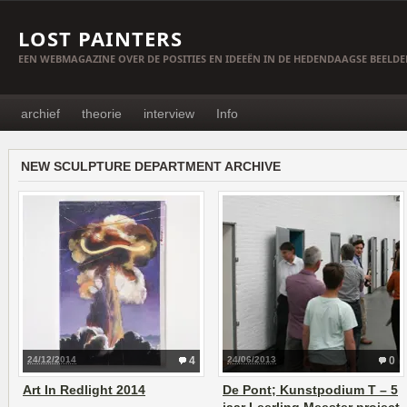
LOST PAINTERS
EEN WEBMAGAZINE OVER DE POSITIES EN IDEEËN IN DE HEDENDAAGSE BEELD
archief
theorie
interview
Info
NEW SCULPTURE DEPARTMENT ARCHIVE
24/12/2014
4
24/06/2013
0
Art In Redlight 2014
De Pont; Kunstpodium T – 5