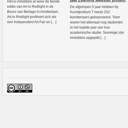
jaar Leerling Meester project
Het is inmiddels al weer de tiende
editie van Art in Redlight in de
De afgelopen 5 jaar hebben bij
Beurs van Berlage in Amsterdam.
Kunstpodium T reeds 252
Art in Redlight profileert zich als
kunstenaars geëxposeerd. Toen
een Independent Art Fair en […]
waren het allemaal nog studenten
in het laatste jaar van hun
academische studie. Sommige zijn
inmiddels opgepikt […]