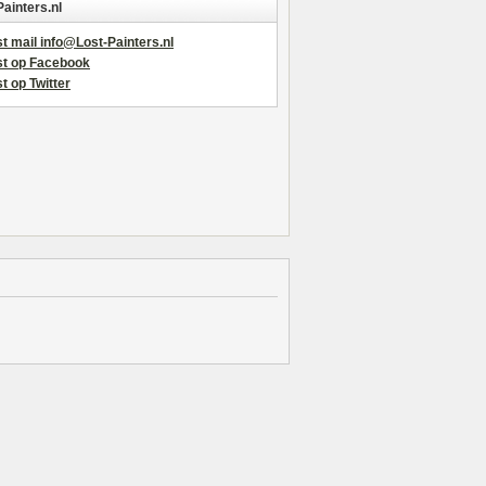
Painters.nl
t mail info@Lost-Painters.nl
st op Facebook
t op Twitter