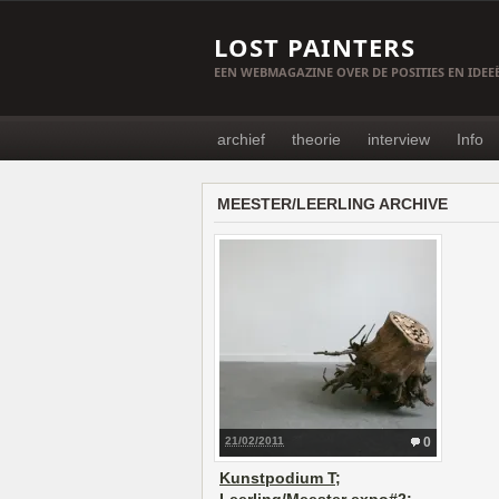
LOST PAINTERS
EEN WEBMAGAZINE OVER DE POSITIES EN IDE
archief
theorie
interview
Info
MEESTER/LEERLING ARCHIVE
21/02/2011
0
Kunstpodium T;