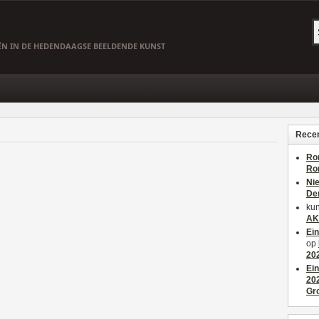
EËN IN DE HEDENDAAGSE BEELDENDE KUNST
Recen
Ro
Ro
Ni
De
kun
AK
Ei
op
20
Ei
20
Gr