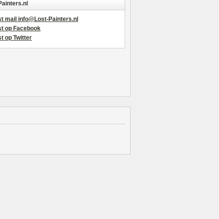
Painters.nl
t mail info@Lost-Painters.nl
st op Facebook
t op Twitter