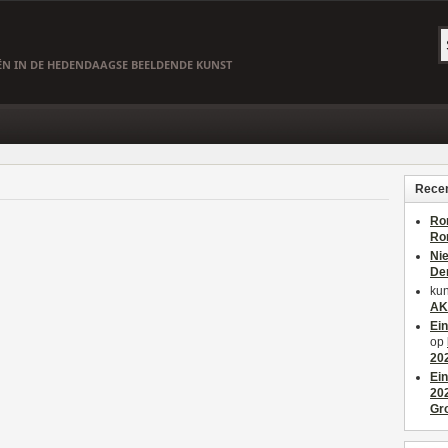
EËN IN DE HEDENDAAGSE BEELDENDE KUNST
Recen
Ro
Ro
Ni
De
kun
AK
Ei
op
20
Ei
20
Gr