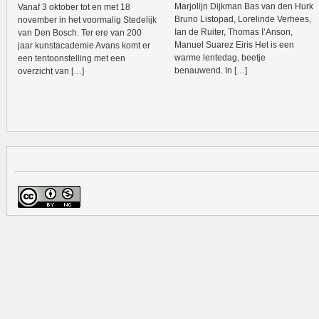
Marjolijn Dijkman Bas van den Hurk
Vanaf 3 oktober tot en met 18
Bruno Listopad, Lorelinde Verhees,
november in het voormalig Stedelijk
Ian de Ruiter, Thomas I’Anson,
van Den Bosch. Ter ere van 200
Manuel Suarez Eiris Het is een
jaar kunstacademie Avans komt er
warme lentedag, beetje
een tentoonstelling met een
benauwend. In […]
overzicht van […]