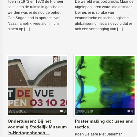
Toen in 1972 en 1973 de Pioneer
De wereld was ooit groots. Maar de
satelieten de ruimte in geschoten
afgelopen jaren wordt die alsmaar
werden was er de nodige ophef.
kleiner, er is sprake van
Carl Sagan had in opdracht van
economische en technologische
Nasa namelijk twee aluminium
globalisering met als gevolg dat er
platen op […]
ook een vermenging van […]
27/09/2012
3
29/04/2010
4
Ondertussen; Bij het
Poster making do: uses and
voormalig Stedelijk Museum
tactics.
‘s-Hertogenbosch…
Koen Delaere Piet Dieleman