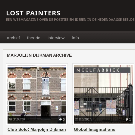
LOST PAINTERS
EEN WEBMAGAZINE OVER DE POSITIES EN IDEEËN IN DE HEDENDAAGSE BEELD
archief
theorie
interview
Info
MARJOLIJN DIJKMAN ARCHIVE
02/11/2020
0
21/09/2015
1
Club Solo; Marjolijn Dijkman
Global Imaginations