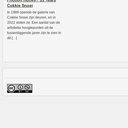
Friction Honey? 33 Years
Cokkie Snoei
In 1989 opende de galerie van
Cokkie Snoei zijn deuren, en in
2022 sloten ze. Een aantal van de
artistieke hoogtepunten uit de
tussenliggende jaren zijn te zien in
dit […]