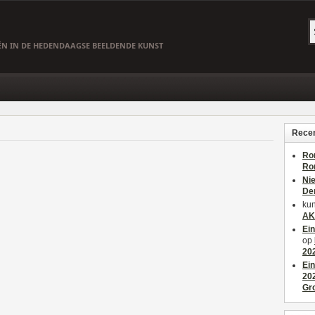
EËN IN DE HEDENDAAGSE BEELDENDE KUNST
Recen
Ro
Ro
Ni
De
kun
AK
Ei
op
20
Ei
20
Gr