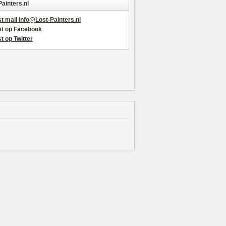
Painters.nl
t mail info@Lost-Painters.nl
st op Facebook
t op Twitter