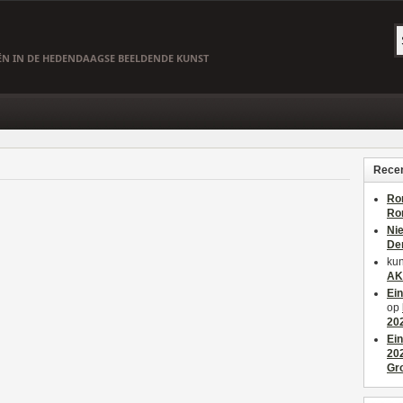
EËN IN DE HEDENDAAGSE BEELDENDE KUNST
Recen
Ro
Ro
Ni
De
kun
AK
Ei
op
20
Ei
20
Gr