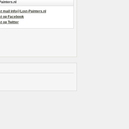
Painters.nl
t mail info@Lost-Painters.nl
st op Facebook
t op Twitter