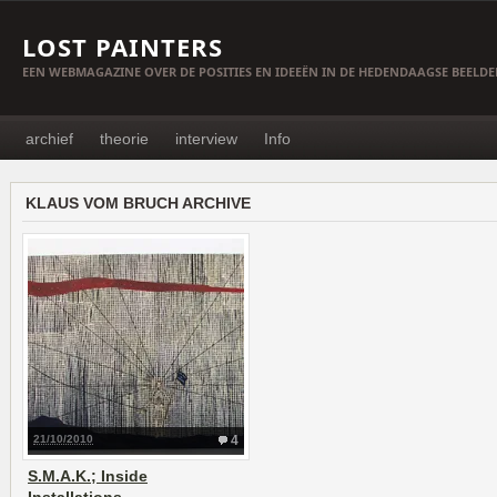
LOST PAINTERS
EEN WEBMAGAZINE OVER DE POSITIES EN IDEEËN IN DE HEDENDAAGSE BEELD
archief
theorie
interview
Info
KLAUS VOM BRUCH ARCHIVE
21/10/2010
4
S.M.A.K.; Inside