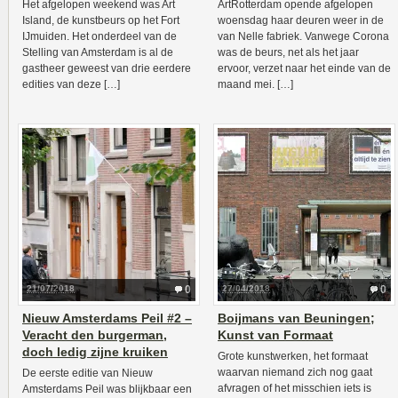
Het afgelopen weekend was Art
ArtRotterdam opende afgelopen
Island, de kunstbeurs op het Fort
woensdag haar deuren weer in de
IJmuiden. Het onderdeel van de
van Nelle fabriek. Vanwege Corona
Stelling van Amsterdam is al de
was de beurs, net als het jaar
gastheer geweest van drie eerdere
ervoor, verzet naar het einde van de
edities van deze […]
maand mei. […]
21/07/2018
0
27/04/2018
0
Nieuw Amsterdams Peil #2 –
Boijmans van Beuningen;
Veracht den burgerman,
Kunst van Formaat
doch ledig zijne kruiken
Grote kunstwerken, het formaat
waarvan niemand zich nog gaat
De eerste editie van Nieuw
afvragen of het misschien iets is
Amsterdams Peil was blijkbaar een