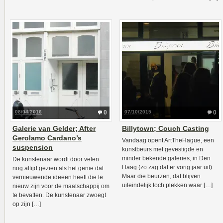
08/04/2016
0
07/10/2015
0
Galerie van Gelder; After
Billytown; Couch Casting
Gerolamo Cardano’s
Vandaag opent ArtTheHague, een
suspension
kunstbeurs met gevestigde en
minder bekende galeries, in Den
De kunstenaar wordt door velen
Haag (zo zag dat er vorig jaar uit).
nog altijd gezien als het genie dat
Maar die beurzen, dat blijven
vernieuwende ideeën heeft die te
uiteindelijk toch plekken waar […]
nieuw zijn voor de maatschappij om
te bevatten. De kunstenaar zwoegt
op zijn […]