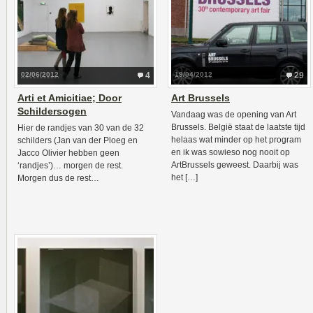
02/06/2012
4
19/04/2012
29
Arti et Amicitiae; Door
Art Brussels
Schildersogen
Vandaag was de opening van Art
Brussels. België staat de laatste tijd
Hier de randjes van 30 van de 32
helaas wat minder op het program
schilders (Jan van der Ploeg en
en ik was sowieso nog nooit op
Jacco Olivier hebben geen
ArtBrussels geweest. Daarbij was
‘randjes’)… morgen de rest.
het […]
Morgen dus de rest…