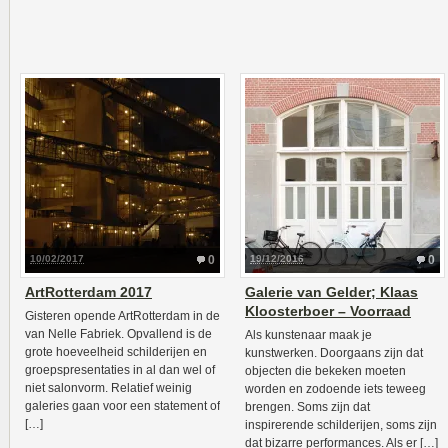
10/02/2017
0
19/12/2016
0
ArtRotterdam 2017
Galerie van Gelder; Klaas
Kloosterboer – Voorraad
Gisteren opende ArtRotterdam in de
van Nelle Fabriek. Opvallend is de
Als kunstenaar maak je
grote hoeveelheid schilderijen en
kunstwerken. Doorgaans zijn dat
groepspresentaties in al dan wel of
objecten die bekeken moeten
niet salonvorm. Relatief weinig
worden en zodoende iets teweeg
galeries gaan voor een statement of
brengen. Soms zijn dat
[…]
inspirerende schilderijen, soms zijn
dat bizarre performances. Als er […]