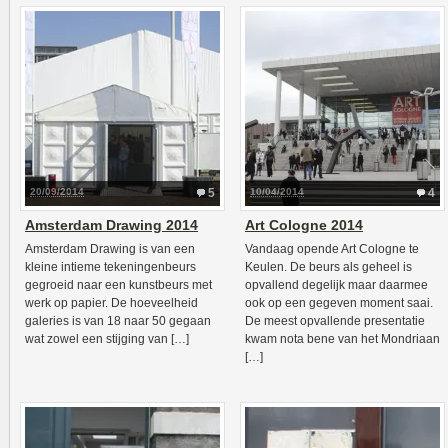
20/09/2014
5
10/04/2014
4
Amsterdam Drawing 2014
Art Cologne 2014
Amsterdam Drawing is van een
Vandaag opende Art Cologne te
kleine intieme tekeningenbeurs
Keulen. De beurs als geheel is
gegroeid naar een kunstbeurs met
opvallend degelijk maar daarmee
werk op papier. De hoeveelheid
ook op een gegeven moment saai.
galeries is van 18 naar 50 gegaan
De meest opvallende presentatie
wat zowel een stijging van […]
kwam nota bene van het Mondriaan
[…]