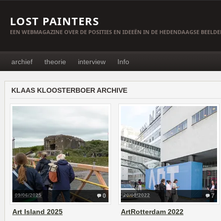
LOST PAINTERS
EEN WEBMAGAZINE OVER DE POSITIES EN IDEEËN IN DE HEDENDAAGSE BEELD
archief
theorie
interview
Info
KLAAS KLOOSTERBOER ARCHIVE
09/06/2025
0
20/05/2022
7
Art Island 2025
ArtRotterdam 2022