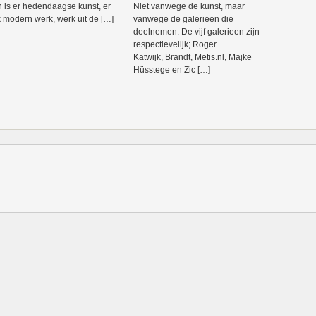
n is er hedendaagse kunst, er
Niet vanwege de kunst, maar
k modern werk, werk uit de […]
vanwege de galerieen die
deelnemen. De vijf galerieen zijn
respectievelijk; Roger
Katwijk, Brandt, Metis.nl, Majke
Hüsstege en Zic […]