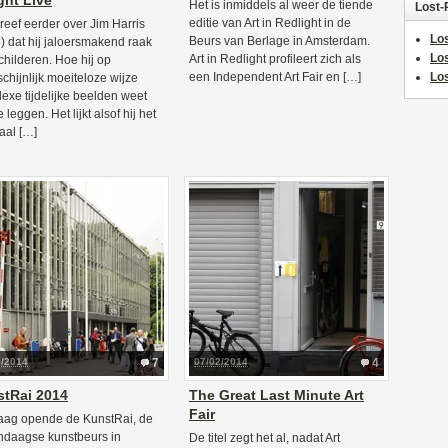
ht Live
Het is inmiddels al weer de tiende
Lost-
editie van Art in Redlight in de
hreef eerder over Jim Harris
Los
Beurs van Berlage in Amsterdam.
) dat hij jaloersmakend raak
Lo
Art in Redlight profileert zich als
childeren. Hoe hij op
een Independent Art Fair en […]
Los
chijnlijk moeiteloze wijze
exe tijdelijke beelden weet
e leggen. Het lijkt alsof hij het
aal […]
6/2014
7
07/02/2014
4
tRai 2014
The Great Last Minute Art
Fair
ag opende de KunstRai, de
daagse kunstbeurs in
De titel zegt het al, nadat Art