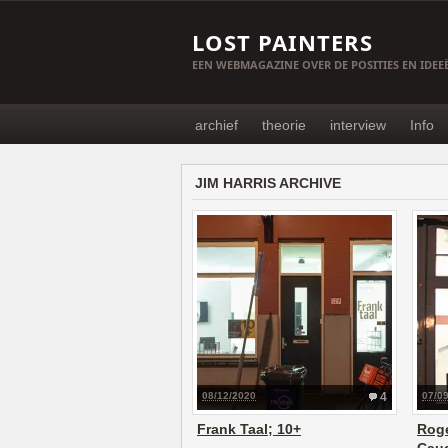
LOST PAINTERS
EEN WEBMAGAZINE OVER DE POSITIES EN IDE
archief
theorie
interview
Info
JIM HARRIS ARCHIVE
08/12/2020
4
07/0
Frank Taal; 10+
Roge