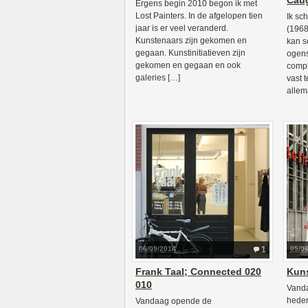
Caug
Ergens begin 2010 begon ik met
Lost Painters. In de afgelopen tien
Ik sc
jaar is er veel veranderd.
(1968
Kunstenaars zijn gekomen en
kan s
gegaan. Kunstinitiatieven zijn
ogens
gekomen en gegaan en ook
compl
galeries […]
vast t
allem
06/09/2014
1
05/0
Frank Taal; Connected 020
Kuns
010
Vanda
heden
Vandaag opende de