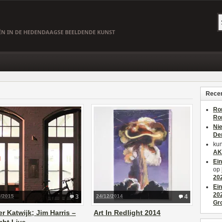
EËN IN DE HEDENDAAGSE BEELDENDE KUNST
Recen
Ro
Ro
Ni
De
kun
AK
Ei
op
20
Ei
20
9/2015
3
24/12/2014
4
Gr
r Katwijk; Jim Harris –
Art In Redlight 2014