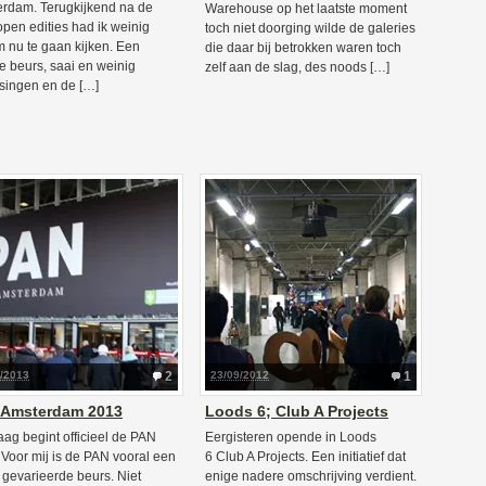
rdam. Terugkijkend na de
Warehouse op het laatste moment
open edities had ik weinig
toch niet doorging wilde de galeries
m nu te gaan kijken. Een
die daar bij betrokken waren toch
e beurs, saai en weinig
zelf aan de slag, des noods […]
singen en de […]
1/2013
2
23/09/2012
1
 Amsterdam 2013
Loods 6; Club A Projects
ag begint officieel de PAN
Eergisteren opende in Loods
 Voor mij is de PAN vooral een
6 Club A Projects. Een initiatief dat
 gevarieerde beurs. Niet
enige nadere omschrijving verdient.