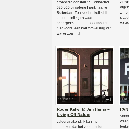
Amste
groepstentoonstelling Connected
afgel
020 010 bij galerie Frank Taal te
zin o
Rotterdam. Zoals gebruikelijk bij
slapp
tentoonstellingen waar
veras
ondergetekende aan deelneemt
hier vooral een kort fotoverslag van
wat er zoal […]
15/12/2013
1
24/1
Roger Katwijk; Jim Harris –
PAN
Living Off Nature
Vanda
weer.
Jaloersmakend. Ik kan me
leuke
indenken dat het voor de niet