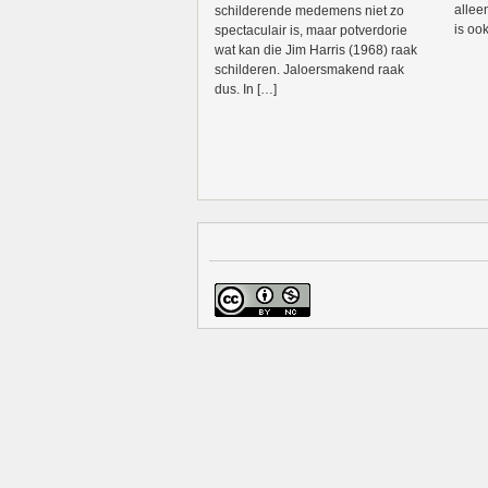
allee
schilderende medemens niet zo
is oo
spectaculair is, maar potverdorie
wat kan die Jim Harris (1968) raak
schilderen. Jaloersmakend raak
dus. In […]