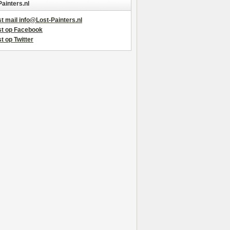
Painters.nl
t mail info@Lost-Painters.nl
st op Facebook
t op Twitter