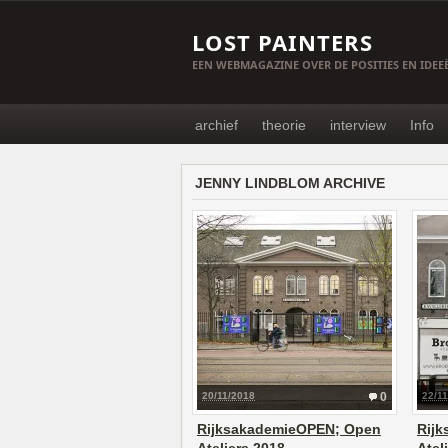
LOST PAINTERS
EEN WEBMAGAZINE OVER DE POSITIES EN IDE
archief
theorie
interview
Info
JENNY LINDBLOM ARCHIVE
20/11/2018
0
22/1
RijksakademieOPEN; Open
Rij