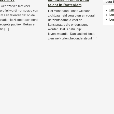
iers 2017
Mondriaan Fonds toont
Lost-
talent in Rotterdam
s weer zo ver, met veel
Los
eroffel wordt het neusje van
Het Mondriaan Fonds wil haar
Lo
lm aan talenten dat op de
zichtbaarheid vergroten en vooral
Los
akademie zit gepresenteerd
de zichtbaarheid voor de
et grote publiek. Reken er
kunstenaars die ondersteund
op […]
worden. Dat is natuurlijk
lovenswaardig. Dan laat het fonds
zien welk talent het ondersteunt […]