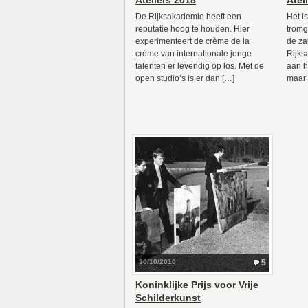
Ateliers 2018
Atel
De Rijksakademie heeft een
Het i
reputatie hoog te houden. Hier
tromg
experimenteert de crème de la
de za
crème van internationale jonge
Rijks
talenten er levendig op los. Met de
aan h
open studio’s is er dan […]
maar 
30/10/2010
5
Koninklijke Prijs voor Vrije
Schilderkunst