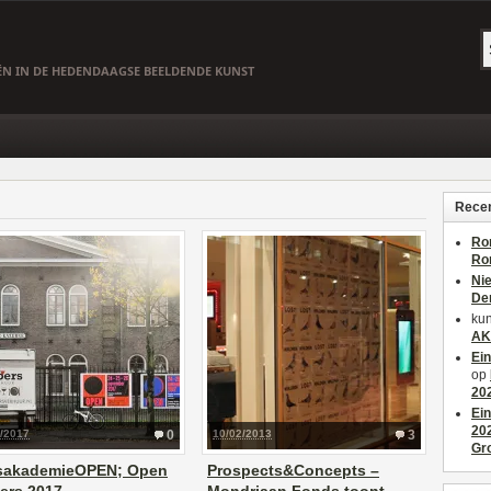
EËN IN DE HEDENDAAGSE BEELDENDE KUNST
Recen
Ro
Ro
Ni
De
kun
AK
Ei
op
20
Ei
20
1/2017
0
10/02/2013
3
Gr
ksakademieOPEN; Open
Prospects&Concepts –