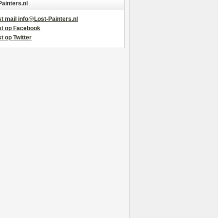
Painters.nl
t mail info@Lost-Painters.nl
st op Facebook
t op Twitter