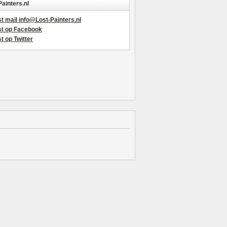
Painters.nl
t mail info@Lost-Painters.nl
st op Facebook
t op Twitter