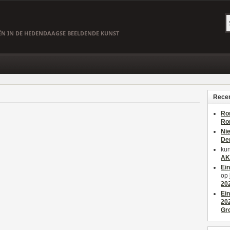
EËN IN DE HEDENDAAGSE BEELDENDE KUNST
Recen
Ro
Ro
Ni
De
kun
AK
Ei
op
20
Ei
20
Gr