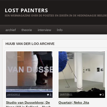
LOST PAINTERS
EEN WEBMAGAZINE OVER DE POSITIES EN IDEEËN IN DE HEDENDAAGSE BEELD
archief
theorie
interview
Info
HUUB VAN DER LOO ARCHIVE
16/03/2012
3
16/07/2011
3
Studio van Dusseldorp; De
Quartair; Neko Jita