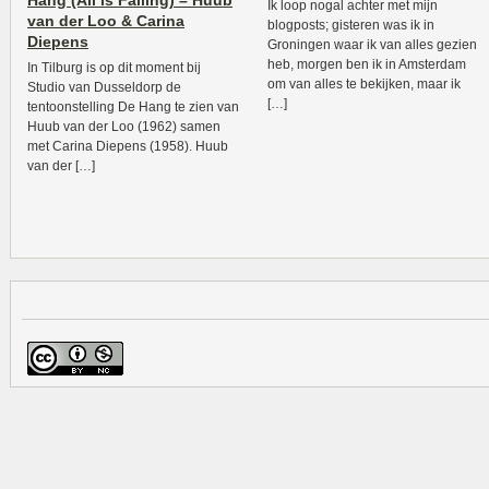
Hang (All is Falling) – Huub
Ik loop nogal achter met mijn
van der Loo & Carina
blogposts; gisteren was ik in
Diepens
Groningen waar ik van alles gezien
heb, morgen ben ik in Amsterdam
In Tilburg is op dit moment bij
om van alles te bekijken, maar ik
Studio van Dusseldorp de
[…]
tentoonstelling De Hang te zien van
Huub van der Loo (1962) samen
met Carina Diepens (1958). Huub
van der […]