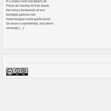
In Londen vond ook tijdens de
Frieze de Sunday Art Fair plaats.
Een beurs bestaande uit een
twintigtal galeries met
hedendaagse avant-garde kunst.
De beurs is opmerkelijk, niet alleen
vanwege […]