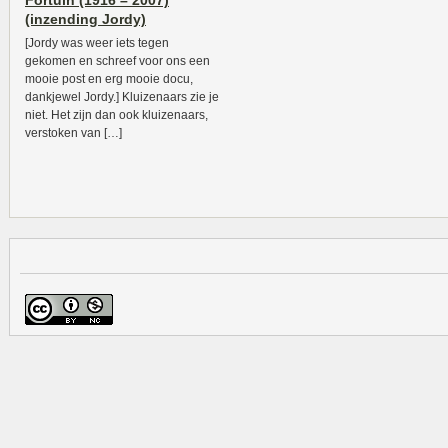
Fortuin (1916 – 2007)
(inzending Jordy)
[Jordy was weer iets tegen
gekomen en schreef voor ons een
mooie post en erg mooie docu,
dankjewel Jordy.] Kluizenaars zie je
niet. Het zijn dan ook kluizenaars,
verstoken van […]