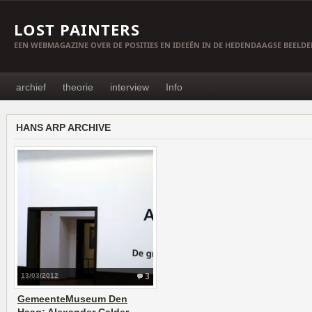
LOST PAINTERS
EEN WEBMAGAZINE OVER DE POSITIES EN IDEEËN IN DE HEDENDAAGSE BEELD
archief
theorie
interview
Info
HANS ARP ARCHIVE
13/03/2012
3
GemeenteMuseum Den