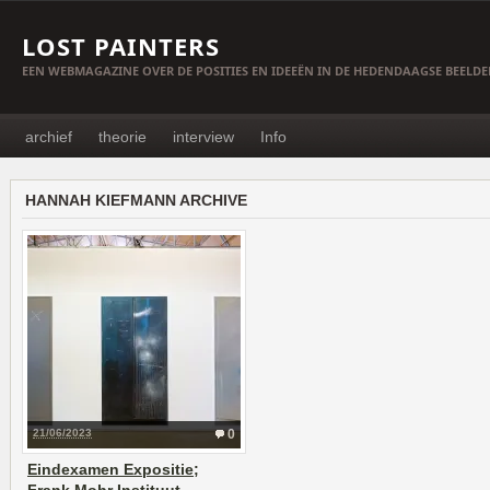
LOST PAINTERS
EEN WEBMAGAZINE OVER DE POSITIES EN IDEEËN IN DE HEDENDAAGSE BEELD
archief
theorie
interview
Info
HANNAH KIEFMANN ARCHIVE
21/06/2023
0
Eindexamen Expositie;