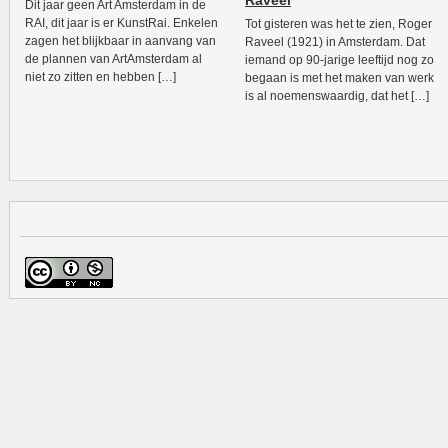
Raveel
Dit jaar geen Art Amsterdam in de
RAI, dit jaar is er KunstRai. Enkelen
Tot gisteren was het te zien, Roger
zagen het blijkbaar in aanvang van
Raveel (1921) in Amsterdam. Dat
de plannen van ArtAmsterdam al
iemand op 90-jarige leeftijd nog zo
niet zo zitten en hebben […]
begaan is met het maken van werk
is al noemenswaardig, dat het […]