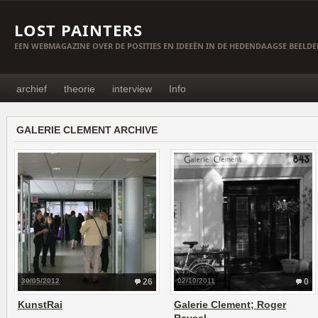
LOST PAINTERS
EEN WEBMAGAZINE OVER DE POSITIES EN IDEEËN IN DE HEDENDAAGSE BEELD
archief
theorie
interview
Info
GALERIE CLEMENT ARCHIVE
30/05/2012
26
02/10/2011
0
KunstRai
Galerie Clement; Roger