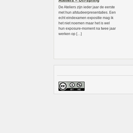
Ateliers – Off-spring
De Ateliers zijn ieder jaar de eerste
met hun afstudeerpresentaties. Een
echt eindexamen expositie mag ik
het niet noemen maar het is wel
hun exposure-moment na twee jaar
werken op […]