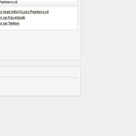
Painters.nl
t mail info@Lost-Painters.nl
st op Facebook
t op Twitter