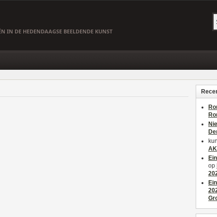
EËN IN DE HEDENDAAGSE BEELDENDE KUNST
Recen
Ro
Ro
Ni
De
kun
AK
Ei
op
20
Ei
20
Gr