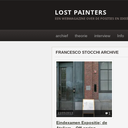
LOST PAINTERS
EEN WEBMAGAZINE OVER DE POSITIES EN IDE
archief
theorie
interview
Info
FRANCESCO STOCCHI ARCHIVE
23/05/2013
1
Eindexamen Expositie; de