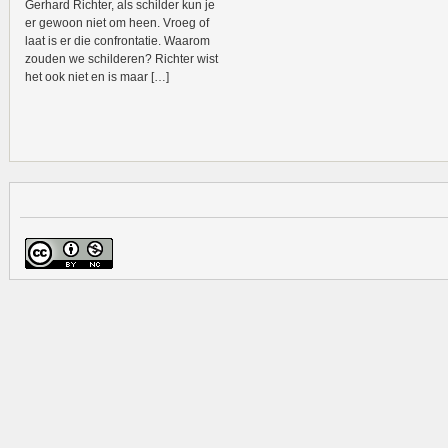
Gerhard Richter, als schilder kun je
er gewoon niet om heen. Vroeg of
laat is er die confrontatie. Waarom
zouden we schilderen? Richter wist
het ook niet en is maar […]