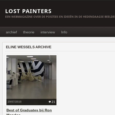
LOST PAINTERS
EEN WEBMAGAZINE OVER DE POSITIES EN IDEEËN IN DE HEDENDAAGSE BEELD
archief
theorie
interview
Info
ELINE WESSELS ARCHIVE
29/07/2010
21
Best of Graduates bij Ron